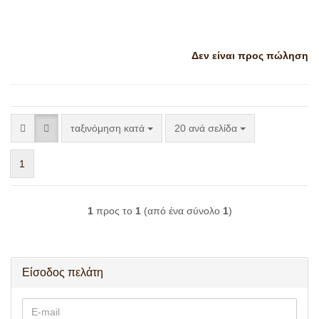
Δεν είναι προς πώληση
ταξινόμηση κατά
ανά σελίδα
ταξινόμηση κατά
20 ανά σελίδα
1
1
προς το
1
(από ένα σύνολο
1
)
Είσοδος πελάτη
E-