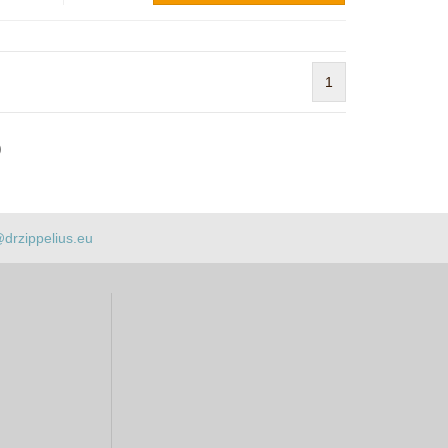
1
)
@drzippelius.eu