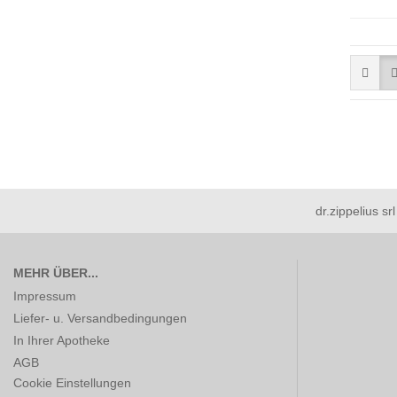
dr.zippelius s
MEHR ÜBER...
Impressum
Liefer- u. Versandbedingungen
In Ihrer Apotheke
AGB
Cookie Einstellungen