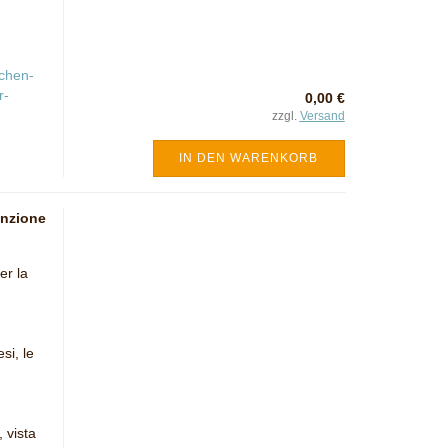
schen-
r-
0,00 €
zzgl.
Versand
IN DEN WARENKORB
enzione
er la
si, le
 vista