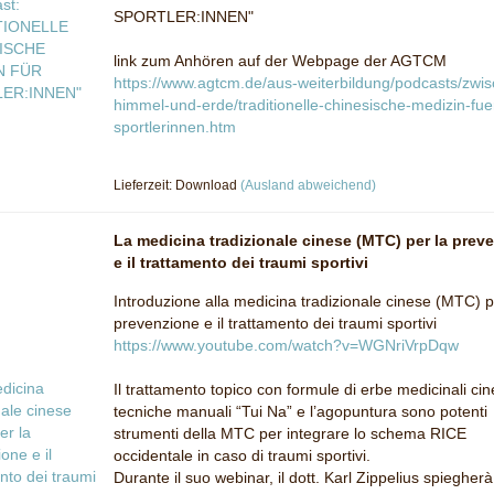
SPORTLER:INNEN"
link zum Anhören auf der Webpage der AGTCM
https://www.agtcm.de/aus-weiterbildung/podcasts/zwi
himmel-und-erde/traditionelle-chinesische-medizin-fue
sportlerinnen.htm
Lieferzeit: Download
(Ausland abweichend)
La medicina tradizionale cinese (MTC) per la prev
e il trattamento dei traumi sportivi
Introduzione alla medicina tradizionale cinese (MTC) p
prevenzione e il trattamento dei traumi sportivi
https://www.youtube.com/watch?v=WGNriVrpDqw
Il trattamento topico con formule di erbe medicinali cine
tecniche manuali “Tui Na” e l’agopuntura sono potenti
strumenti della MTC per integrare lo schema RICE
occidentale in caso di traumi sportivi.
Durante il suo webinar, il dott. Karl Zippelius spiegherà,