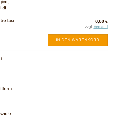
gico,
 di
tre fasi
0,00 €
zzgl.
Versand
IN DEN WARENKORB
i
ttform
sziele