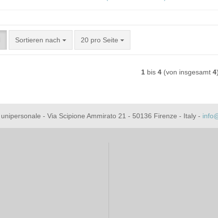
Sortieren nach
pro Seite
Sortieren nach
20 pro Seite
1
bis
4
(von insgesamt
4
rl unipersonale - Via Scipione Ammirato 21 - 50136 Firenze - Italy -
info