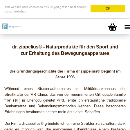
This website uses cookies to ensure you get the best service
OK
on our webshop
dr. zippelius®
- Naturprodukte für den Sport und
zur Erhaltung des Bewegungsapparates
Die Gründungsgeschichte der Firma dr.zippelius® beginnt im
Jahre 1996
Während eines Studienaufenthaltes im Militärkrankenhaus der
Streitkräfte der VR China, das von der renommierten Orthopädenfamilie
“He“ (何) in Chengdu geleitet wird, lernte ich erstaunliche traditionelle
Denkansätze und Behandlungsmethoden kennen. Diese besonderen
Erfahrungen bestimmen seither mein ärztliches Schaffen.
Die Firma dr.zippelius®
gründete ich
um eine Struktur zu schaffen, dank
derer es möglich war, die erworbenen Erkenntnisse einem breiteren