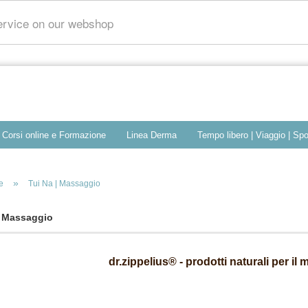
service on our webshop
Corsi online e Formazione
Linea Derma
Tempo libero | Viaggio | Spo
»
e
Tui Na | Massaggio
| Massaggio
dr.zippelius® - prodotti naturali per il