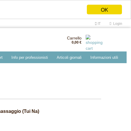
OK
IT
Login
Carrello
0,00 €
rt
Info per professionisti
Articoli giornali
Informazioni utili
 massaggio (Tui Na)