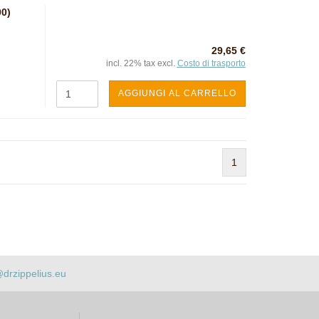
0)
29,65 €
incl. 22% tax excl.
Costo di trasporto
AGGIUNGI AL CARRELLO
1
@drzippelius.eu