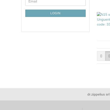
Email
TO
NEWSLETTER
SUBSCRIPTION
LOGIN
PAGE
dr.zippelius s