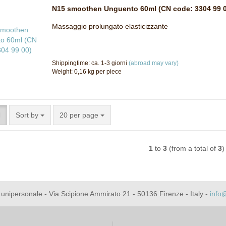
N15 smoothen Unguento 60ml (CN code: 3304 99 0
Massaggio prolungato elasticizzante
Shippingtime: ca. 1-3 giorni
(abroad may vary)
Weight:
0,16
kg per piece
Sort by
per page
Sort by
20 per page
1
to
3
(from a total of
3
)
rl unipersonale - Via Scipione Ammirato 21 - 50136 Firenze - Italy -
info