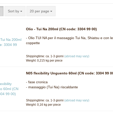
Sort by
per page
Sort by
20 per page
Olio - Tui Na 200ml (CN code: 3304 99 00)
- Olio TUI NA per il massaggio Tui Na, Shiatsu e con le
coppette
Shippingtime: ca. 1-3 giorni
(abroad may vary)
Weight:
0,215
kg per piece
N05 flexibility Unguento 60ml (CN code: 3304 99 0
- fase cronica
- massaggio (Tui Na) riscaldante
Shippingtime: ca. 1-3 giorni
(abroad may vary)
Weight:
0,16
kg per piece